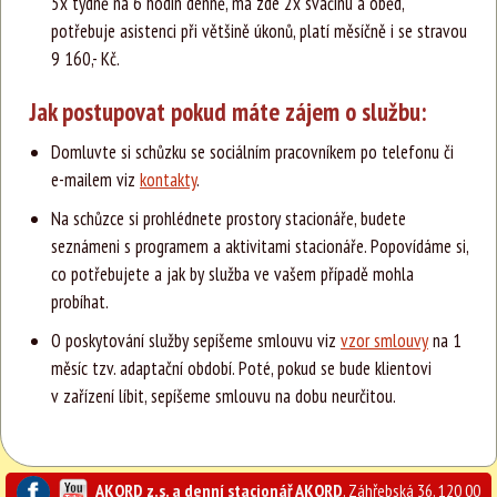
5x týdně na 6 hodin denně, má zde 2x svačinu a oběd,
potřebuje asistenci při většině úkonů, platí měsíčně i se stravou
9 160,- Kč.
Jak postupovat pokud máte zájem o službu:
Domluvte si schůzku se sociálním pracovníkem po telefonu či
e-mailem viz
kontakty
.
Na schůzce si prohlédnete prostory stacionáře, budete
seznámeni s programem a aktivitami stacionáře. Popovídáme si,
co potřebujete a jak by služba ve vašem případě mohla
probíhat.
O poskytování služby sepíšeme smlouvu viz
vzor smlouvy
na 1
měsíc tzv. adaptační období. Poté, pokud se bude klientovi
v zařízení líbit, sepíšeme smlouvu na dobu neurčitou.
AKORD z.s. a denní stacionář AKORD
, Záhřebská 36, 120 00