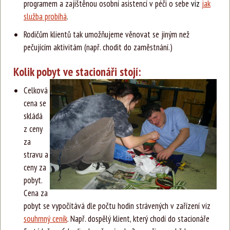
programem a zajištěnou osobní asistencí v péči o sebe
viz
jak
služba probíhá
.
Rodičům klientů tak umožňujeme věnovat se jiným než
pečujícím aktivitám (např. chodit do zaměstnání.)
Kolik pobyt ve stacionáři stojí:
Celková
cena se
skládá
z ceny
za
stravu a
ceny za
pobyt.
Cena za
pobyt se vypočítává dle počtu hodin strávených v zařízení viz
souhrnný ceník
. Např. dospělý klient, který chodí do stacionáře