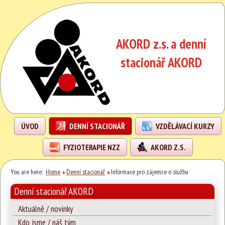
AKORD z.s. a denní
stacionář AKORD
ÚVOD
DENNÍ STACIONÁŘ
VZDĚLÁVACÍ KURZY
FYZIOTERAPIE NZZ
AKORD Z.S.
You are here:
Home
Denní stacionář
Informace pro zájemce o službu
Denní stacionář AKORD
Aktuálně / novinky
Kdo jsme / náš tým