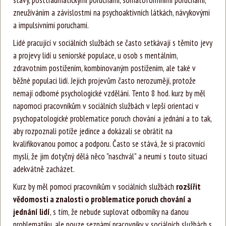
stavy, posttraumatickými poruchami, somatoformními poruchami,
zneužíváním a závislostmi na psychoaktivních látkách, návykovými
a impulsivními poruchami.
Lidé pracující v sociálních službách se často setkávají s těmito jevy
a projevy lidí u seniorské populace, u osob s mentálním,
zdravotním postižením, kombinovaným postižením, ale také v
běžné populaci lidí. Jejich projevům často nerozumějí, protože
nemají odborné psychologické vzdělání. Tento 8 hod. kurz by měl
napomoci pracovníkům v sociálních službách v lepší orientaci v
psychopatologické problematice poruch chování a jednání a to tak,
aby rozpoznali potíže jedince a dokázali se obrátit na
kvalifikovanou pomoc a podporu. Často se stává, že si pracovníci
myslí, že jim dotyčný dělá něco "naschvál" a neumí s touto situací
adekvátně zacházet.
Kurz by měl pomoci pracovníkům v sociálních službách
rozšířit
vědomosti a znalosti o problematice poruch chování a
jednání lidí
, s tím, že nebude suplovat odborníky na danou
problematiku, ale pouze seznámí pracovníky v sociálních službách s