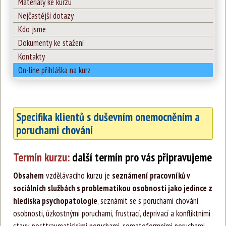
Materiály ke kurzu
Nejčastější dotazy
Kdo jsme
Dokumenty ke stažení
Kontakty
On-line přihláška na kurz
Specifika klientů s duševním onemocněním a
poruchami chování
Termín kurzu:
další termín pro vás připravujeme
Obsahem
vzdělávacího kurzu je
seznámení pracovníků v
sociálních službách s problematikou osobnosti jako jedince z
hlediska psychopatologie
, seznámit se s poruchami chování
osobnosti, úzkostnými poruchami, frustrací, deprivací a konfliktními