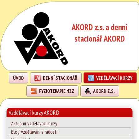
AKORD z.s. a denní
stacionář AKORD
ÚVOD
DENNÍ STACIONÁŘ
VZDĚLÁVACÍ KURZY
FYZIOTERAPIE NZZ
AKORD Z.S.
Vzdělávací kurzy AKORD
Aktuální vzdělávací kurzy
Blog Vzdělávání s radostí