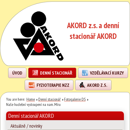
AKORD z.s. a denní
stacionář AKORD
ÚVOD
DENNÍ STACIONÁŘ
VZDĚLÁVACÍ KURZY
FYZIOTERAPIE NZZ
AKORD Z.S.
You are here:
Home
Denní stacionář
Fotogalerie DS
Naše hudební vystoupení na nam. Míru
Denní stacionář AKORD
Aktuálně / novinky