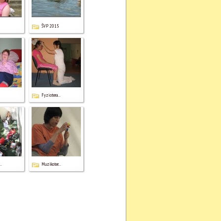
ŠVP 2015
Fyziotera...
..
Muzikoter...