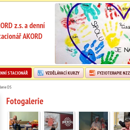
ORD z.s. a denní
tacionář AKORD
NNÍ STACIONÁŘ
VZDĚLÁVACÍ KURZY
FYZIOTERAPIE NZZ
lerie DS
Fotogalerie