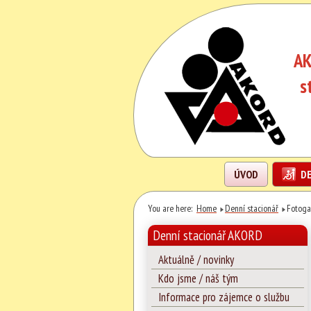
AK
s
ÚVOD
DE
You are here:
Home
Denní stacionář
Fotoga
Denní stacionář AKORD
Aktuálně / novinky
Kdo jsme / náš tým
Informace pro zájemce o službu