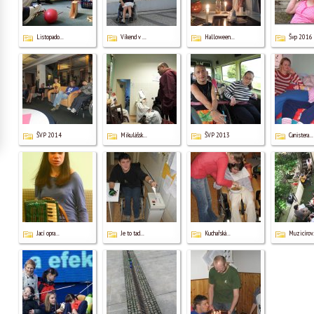
Listopado...
Víkend v ...
Halloween...
Švp 2016
ŠVP 2014
Mikulášsk...
ŠVP 2013
Canistera...
Jací opra...
Je to tad...
Kuchařská...
Muzicírov.