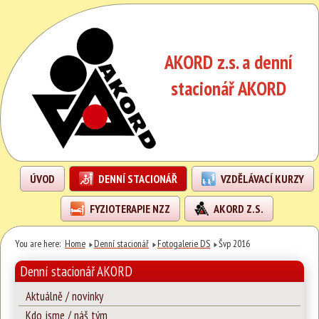
AKORD z.s. a denní
stacionář AKORD
ÚVOD
DENNÍ STACIONÁŘ
VZDĚLÁVACÍ KURZY
FYZIOTERAPIE NZZ
AKORD Z.S.
You are here:
Home
Denní stacionář
Fotogalerie DS
Švp 2016
Denní stacionář AKORD
Aktuálně / novinky
Kdo jsme / náš tým